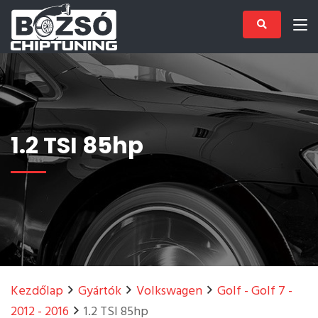
1.2 TSI 85hp
Kezdőlap
Gyártók
Volkswagen
Golf - Golf 7 -
2012 - 2016
1.2 TSI 85hp