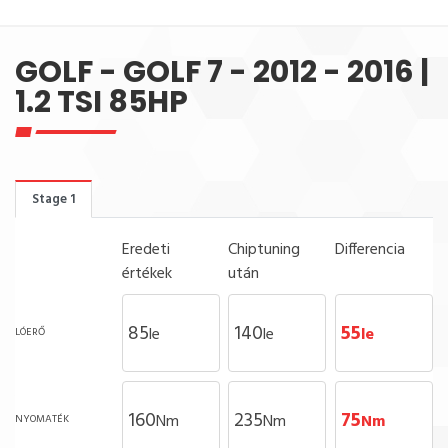
GOLF - GOLF 7 - 2012 - 2016 |
1.2 TSI 85HP
Stage 1
Eredeti
Chiptuning
Differencia
értékek
után
85
140
55
le
le
le
LÓERŐ
160
235
75
Nm
Nm
Nm
NYOMATÉK