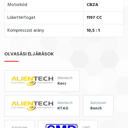
Motorkód
CBZA
Lökettérfogat
1197 CC
Kompresszió arány
10,5 : 1
OLVASÁSI ELJÁRÁSOK
Alientech
Kess
Alientech
Autotuner
KTAG
Bench
Autotuner
CMD