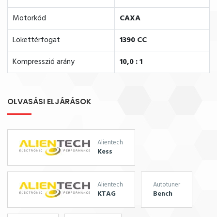
Motorkód
CAXA
Lökettérfogat
1390 CC
Kompresszió arány
10,0 : 1
OLVASÁSI ELJÁRÁSOK
Alientech
Kess
Alientech
Autotuner
KTAG
Bench