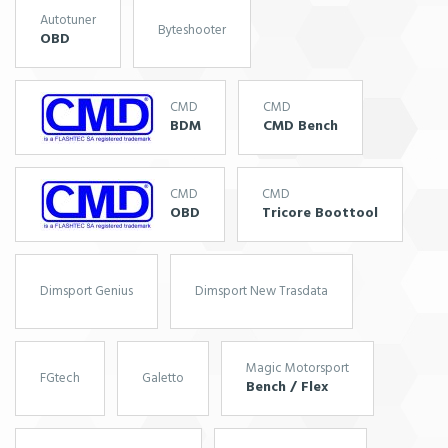
Autotuner
Byteshooter
OBD
CMD
CMD
BDM
CMD Bench
CMD
CMD
OBD
Tricore Boottool
Dimsport Genius
Dimsport New Trasdata
Magic Motorsport
FGtech
Galetto
Bench / Flex