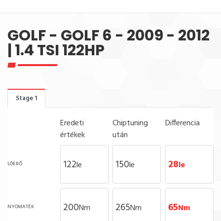
GOLF - GOLF 6 - 2009 - 2012
| 1.4 TSI 122HP
Stage 1
Eredeti
Chiptuning
Differencia
értékek
után
122
150
28
le
le
le
LÓERŐ
200
265
65
Nm
Nm
Nm
NYOMATÉK