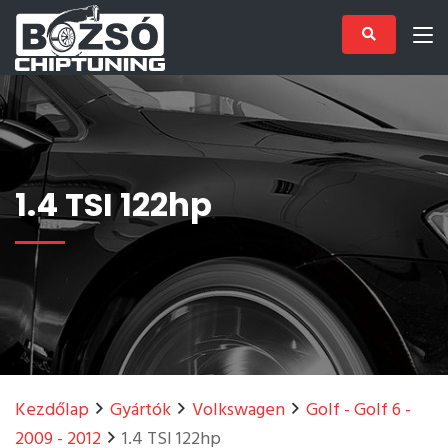
1.4 TSI 122hp
Kezdőlap
Gyártók
Volkswagen
Golf - Golf 6 -
2009 - 2012
1.4 TSI 122hp