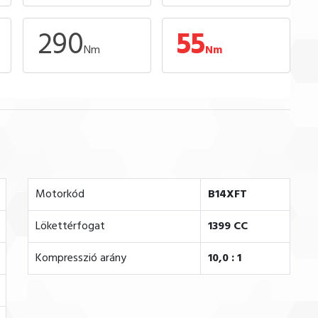
290
55
Nm
Nm
Motorkód
B14XFT
Lökettérfogat
1399 CC
Kompresszió arány
10,0 : 1