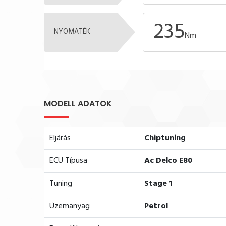
235
NYOMATÉK
Nm
MODELL ADATOK
Eljárás
Chiptuning
ECU Típusa
Ac Delco E80
Tuning
Stage 1
Üzemanyag
Petrol