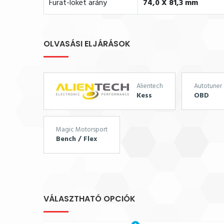
Furat-löket arány
74,0 X 81,3 mm
OLVASÁSI ELJÁRÁSOK
Alientech
Autotuner
Kess
OBD
Magic Motorsport
Bench / Flex
VÁLASZTHATÓ OPCIÓK