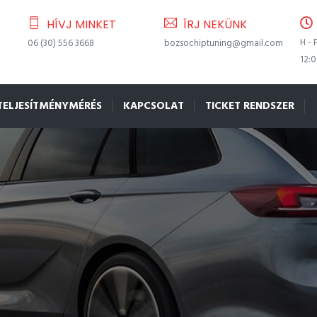
HÍVJ MINKET
ÍRJ NEKÜNK
H - 
06 (30) 556 3668
bozsochiptuning@gmail.com
12:
TELJESÍTMÉNYMÉRÉS
KAPCSOLAT
TICKET RENDSZER