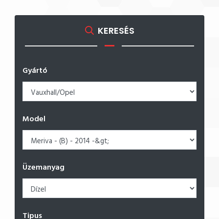
KERESÉS
Gyártó
Model
Üzemanyag
Tipus