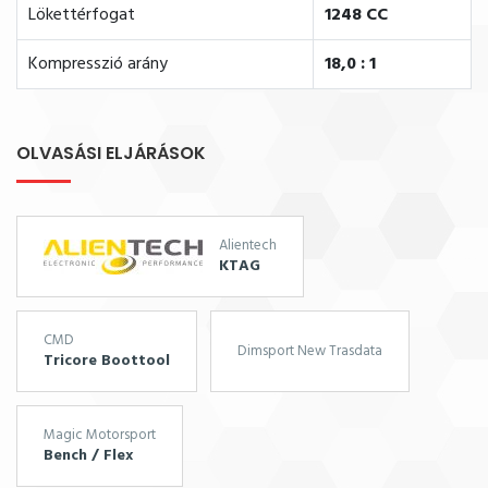
Lökettérfogat
1248 CC
Kompresszió arány
18,0 : 1
OLVASÁSI ELJÁRÁSOK
Alientech
KTAG
CMD
Dimsport New Trasdata
Tricore Boottool
Magic Motorsport
Bench / Flex