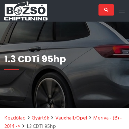
1.3 CDTi 95hp
Kezdőlap
Gyártók
Vauxhall/Opel
Meriva - (B) -
2014 ->
1.3 CDTi 95hp