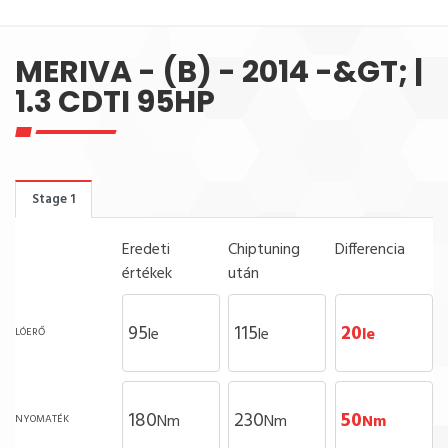
MERIVA - (B) - 2014 -&GT; |
1.3 CDTI 95HP
Stage 1
Eredeti
Chiptuning
Differencia
értékek
után
95
115
20
le
le
le
LÓERŐ
180
230
50
Nm
Nm
Nm
NYOMATÉK