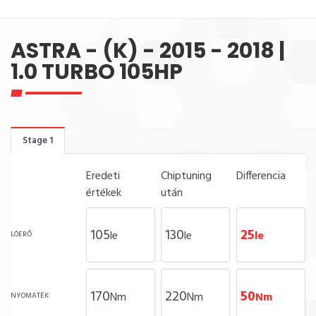
ASTRA - (K) - 2015 - 2018 |
1.0 TURBO 105HP
Stage 1
Eredeti
Chiptuning
Differencia
értékek
után
105
130
25
le
le
le
LÓERŐ
170
220
50
Nm
Nm
Nm
NYOMATÉK