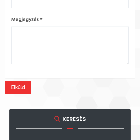
Megjegyzés
*
Elküld
KERESÉS