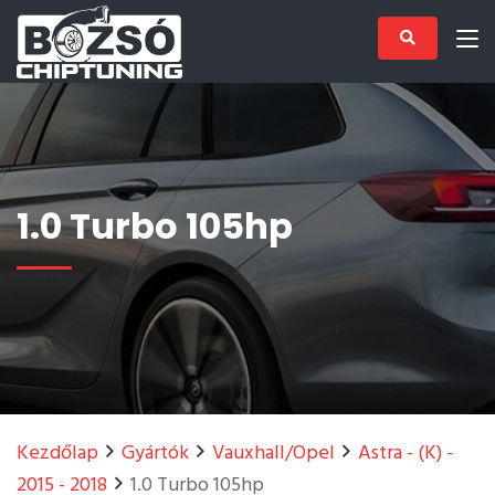
1.0 Turbo 105hp
Kezdőlap
Gyártók
Vauxhall/Opel
Astra - (K) -
2015 - 2018
1.0 Turbo 105hp