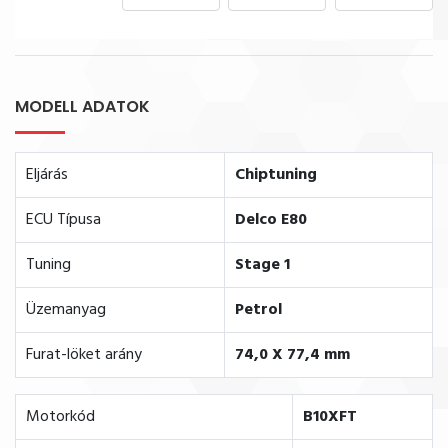
MODELL ADATOK
Eljárás
Chiptuning
ECU Típusa
Delco E80
Tuning
Stage 1
Üzemanyag
Petrol
Furat-löket arány
74,0 X 77,4 mm
Motorkód
B10XFT