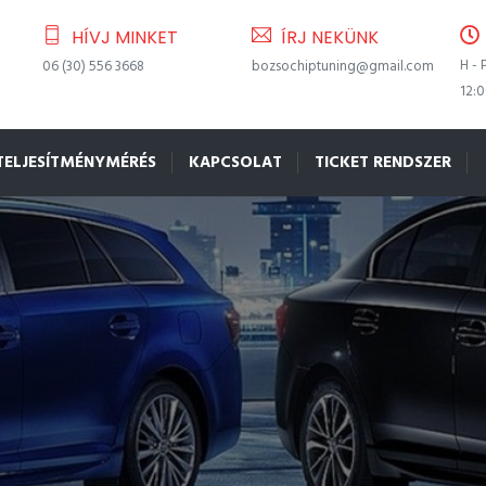
HÍVJ MINKET
ÍRJ NEKÜNK
H - 
06 (30) 556 3668
bozsochiptuning@gmail.com
12:
TELJESÍTMÉNYMÉRÉS
KAPCSOLAT
TICKET RENDSZER