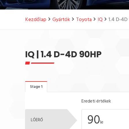
Kezdőlap
Gyártók
Toyota
IQ
1.4 D-4D
IQ | 1.4 D-4D 90HP
Stage 1
Eredeti értékek
90
LÓERŐ
le