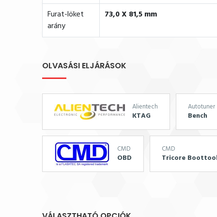
Furat-löket
73,0 X 81,5 mm
arány
OLVASÁSI ELJÁRÁSOK
Alientech
Autotuner
KTAG
Bench
CMD
CMD
OBD
Tricore Boottoo
VÁLASZTHATÓ OPCIÓK