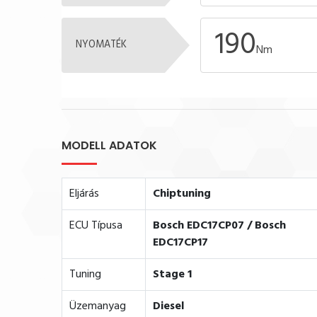
190
NYOMATÉK
Nm
MODELL ADATOK
Eljárás
Chiptuning
ECU Típusa
Bosch EDC17CP07 / Bosch
EDC17CP17
Tuning
Stage 1
Üzemanyag
Diesel