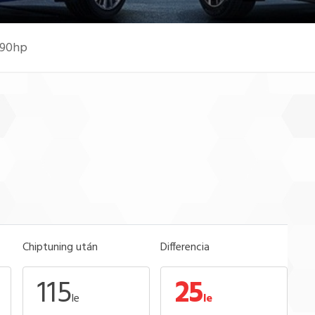
 90hp
Chiptuning után
Differencia
115
25
le
le