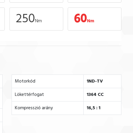
250
60
Nm
Nm
Motorkód
1ND-TV
Lökettérfogat
1364 CC
Kompresszió arány
16,5 : 1