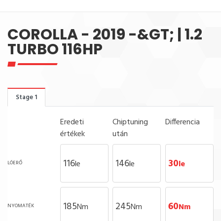
COROLLA - 2019 -&GT; | 1.2
TURBO 116HP
Stage 1
Eredeti
Chiptuning
Differencia
értékek
után
116
146
30
le
le
le
LÓERŐ
185
245
60
Nm
Nm
Nm
NYOMATÉK