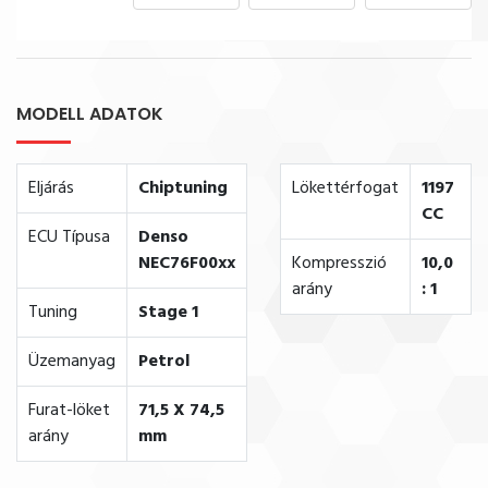
MODELL ADATOK
Eljárás
Chiptuning
Lökettérfogat
1197
CC
ECU Típusa
Denso
NEC76F00xx
Kompresszió
10,0
arány
: 1
Tuning
Stage 1
Üzemanyag
Petrol
Furat-löket
71,5 X 74,5
arány
mm