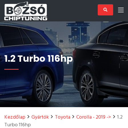
1.2 Turbo 116hp
Kezdőlap
Gyártók
Toyota
Corolla - 2019 ->
1.2
Turbo 116hp