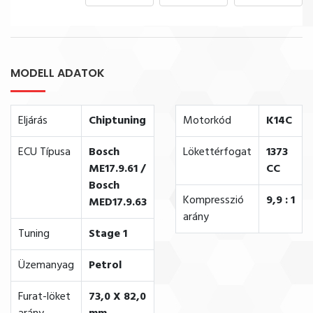
MODELL ADATOK
Eljárás
Chiptuning
Motorkód
K14C
ECU Típusa
Bosch
Lökettérfogat
1373
ME17.9.61 /
CC
Bosch
Kompresszió
9,9 : 1
MED17.9.63
arány
Tuning
Stage 1
Üzemanyag
Petrol
Furat-löket
73,0 X 82,0