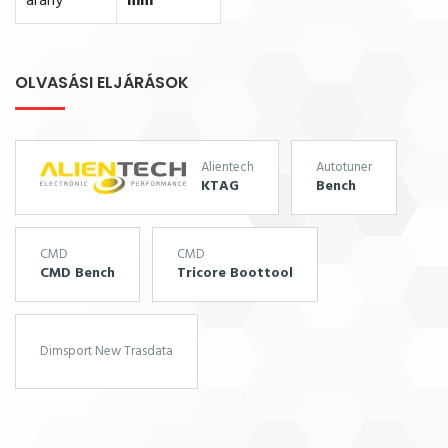
arány
mm
OLVASÁSI ELJÁRÁSOK
Alientech
Autotuner
KTAG
Bench
CMD
CMD
CMD Bench
Tricore Boottool
Dimsport New Trasdata