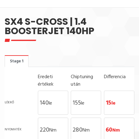
SX4 S-CROSS | 1.4
BOOSTERJET 140HP
Stage 1
Eredeti
Chiptuning
Differencia
értékek
után
140
155
15
le
le
le
LÓERŐ
220
280
60
Nm
Nm
Nm
NYOMATÉK