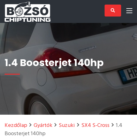
1.4 Boosterjet 140hp
Kezdőlap
Gyártók
Suzuki
SX4 S-Cross
1.4
Boosterjet 140hp