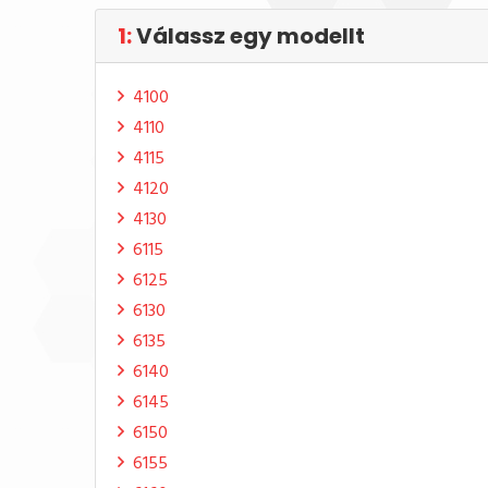
1:
Válassz egy modellt
4100
4110
4115
4120
4130
6115
6125
6130
6135
6140
6145
6150
6155