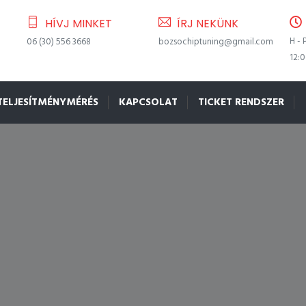
HÍVJ MINKET
ÍRJ NEKÜNK
H - 
06 (30) 556 3668
bozsochiptuning@gmail.com
12:
TELJESÍTMÉNYMÉRÉS
KAPCSOLAT
TICKET RENDSZER