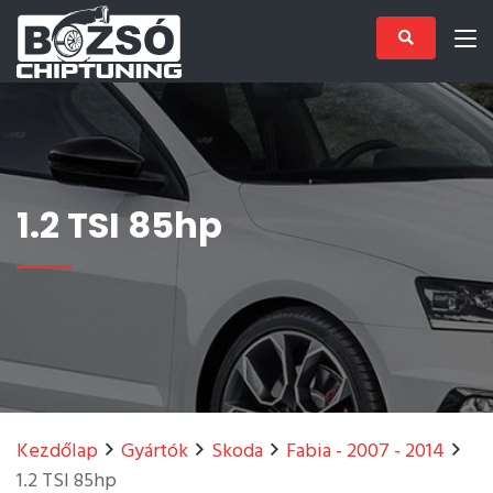
1.2 TSI 85hp
Kezdőlap
Gyártók
Skoda
Fabia - 2007 - 2014
1.2 TSI 85hp