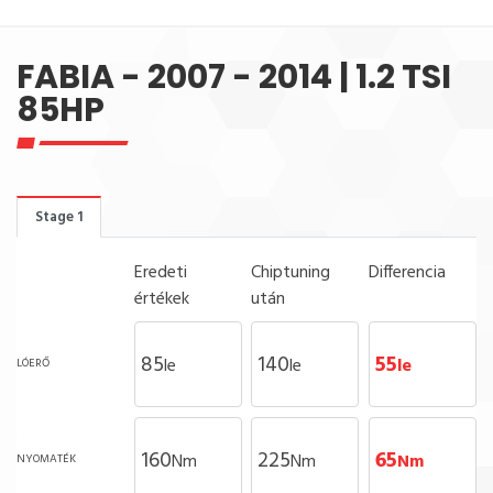
FABIA - 2007 - 2014 | 1.2 TSI
85HP
Stage 1
Eredeti
Chiptuning
Differencia
értékek
után
85
140
55
le
le
le
LÓERŐ
160
225
65
Nm
Nm
Nm
NYOMATÉK