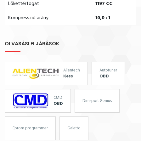
Lökettérfogat
1197 CC
Kompresszió arány
10,0 : 1
OLVASÁSI ELJÁRÁSOK
Alientech
Autotuner
Kess
OBD
CMD
Dimsport Genius
OBD
Eprom programmer
Galetto