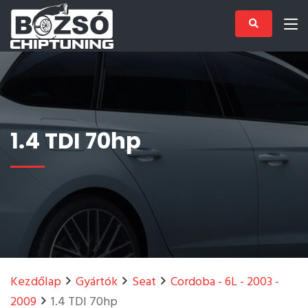
1.4 TDI 70hp
Kezdőlap
Gyártók
Seat
Cordoba - 6L - 2003 -
2009
1.4 TDI 70hp