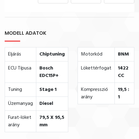
MODELL ADATOK
Eljárás
Chiptuning
Motorkód
BNM
ECU Típusa
Bosch
Lökettérfogat
1422
EDC15P+
CC
Tuning
Stage 1
Kompresszió
19,5 :
arány
1
Üzemanyag
Diesel
Furat-löket
79,5 X 95,5
arány
mm