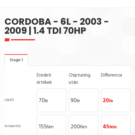
CORDOBA - 6L - 2003 -
2009 | 1.4 TDI 70HP
Stage 1
Eredeti
Chiptuning
Differencia
értékek
után
70
90
20
le
le
le
LÓERŐ
155
200
45
Nm
Nm
Nm
NYOMATÉK