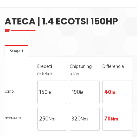
ATECA | 1.4 ECOTSI 150HP
Stage 1
Eredeti
Chiptuning
Differencia
értékek
után
150
190
40
le
le
le
LÓERŐ
250
320
70
Nm
Nm
Nm
NYOMATÉK