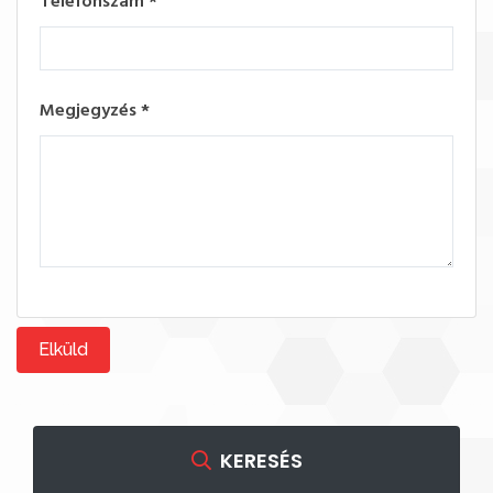
Telefonszám
*
Megjegyzés
*
Elküld
KERESÉS