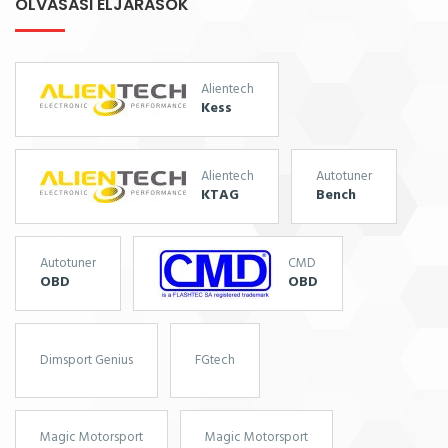
OLVASÁSI ELJÁRÁSOK
Alientech
Kess
Alientech
Autotuner
KTAG
Bench
Autotuner
CMD
OBD
OBD
Dimsport Genius
FGtech
Magic Motorsport
Magic Motorsport