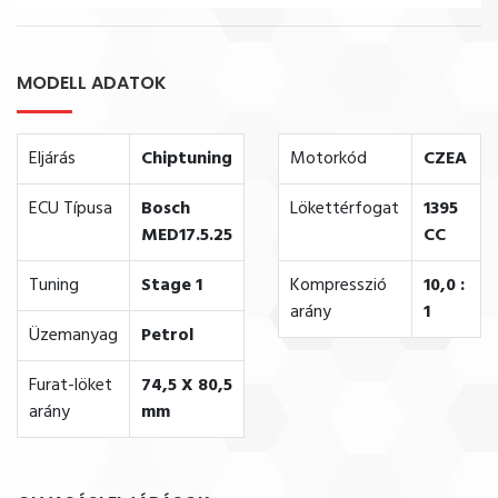
MODELL ADATOK
Eljárás
Chiptuning
Motorkód
CZEA
ECU Típusa
Bosch
Lökettérfogat
1395
MED17.5.25
CC
Tuning
Stage 1
Kompresszió
10,0 :
arány
1
Üzemanyag
Petrol
Furat-löket
74,5 X 80,5
arány
mm