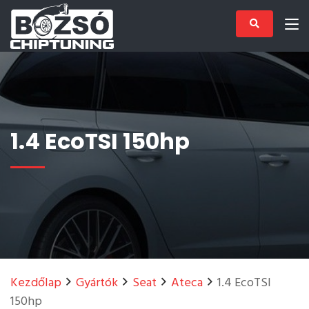
1.4 EcoTSI 150hp
Kezdőlap
Gyártók
Seat
Ateca
1.4 EcoTSI
150hp