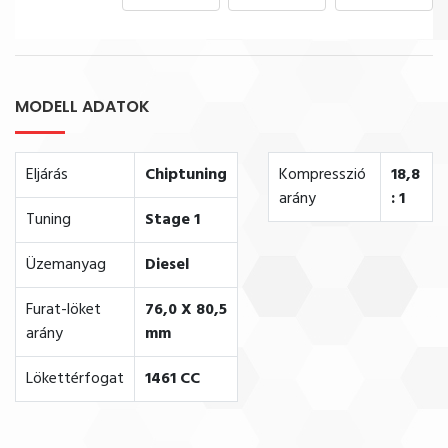
MODELL ADATOK
Eljárás
Chiptuning
Kompresszió
18,8
arány
: 1
Tuning
Stage 1
Üzemanyag
Diesel
Furat-löket
76,0 X 80,5
arány
mm
Lökettérfogat
1461 CC