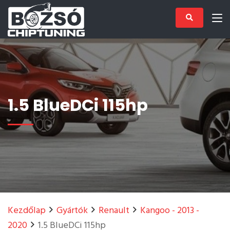
1.5 BlueDCi 115hp
Kezdőlap
Gyártók
Renault
Kangoo - 2013 -
2020
1.5 BlueDCi 115hp