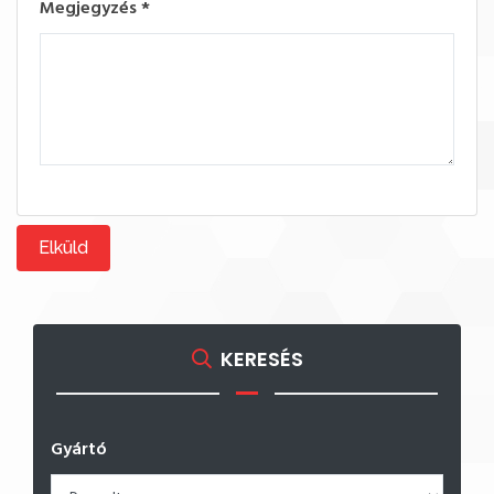
Megjegyzés
*
Elküld
KERESÉS
Gyártó