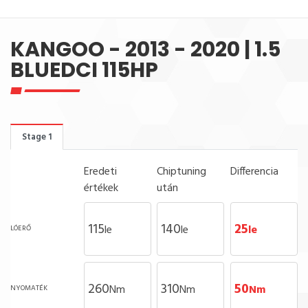
KANGOO - 2013 - 2020 | 1.5
BLUEDCI 115HP
Stage 1
Eredeti
Chiptuning
Differencia
értékek
után
115
140
25
le
le
le
LÓERŐ
260
310
50
Nm
Nm
Nm
NYOMATÉK