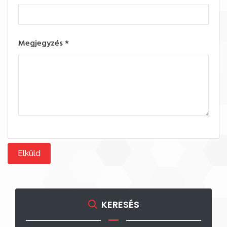
Megjegyzés
*
Elküld
KERESÉS