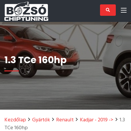
1.3 TCe 160hp
Kezdőlap
Gyártók
Renault
Kadjar - 2019 ->
1.3
TCe 160hp