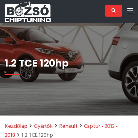
1.2 TCE 120hp
Kezdőlap
Gyártók
Renault
Captur - 2013 -
2018
1.2 TCE 120hp