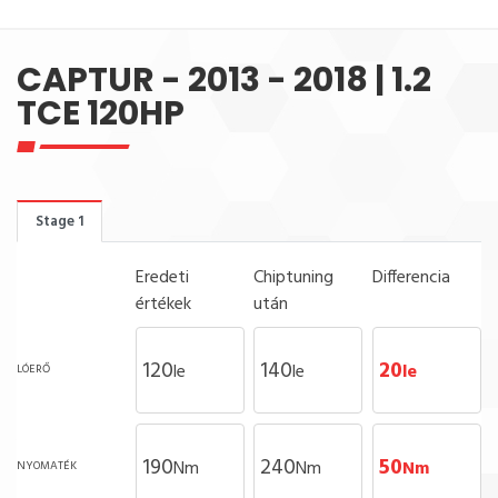
CAPTUR - 2013 - 2018 | 1.2
TCE 120HP
Stage 1
Eredeti
Chiptuning
Differencia
értékek
után
120
140
20
le
le
le
LÓERŐ
190
240
50
Nm
Nm
Nm
NYOMATÉK