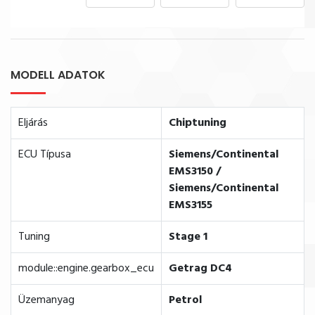
MODELL ADATOK
Eljárás
Chiptuning
ECU Típusa
Siemens/Continental
EMS3150 /
Siemens/Continental
EMS3155
Tuning
Stage 1
module::engine.gearbox_ecu
Getrag DC4
Üzemanyag
Petrol