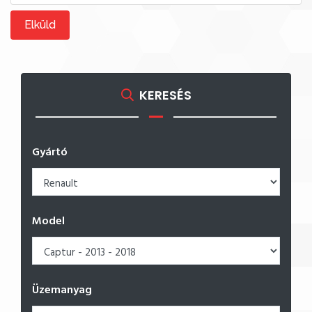
Elküld
KERESÉS
Gyártó
Model
Üzemanyag