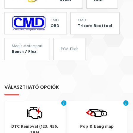
KTAG
OBD
CMD
CMD
OBD
Tricore Boottool
Magic Motorsport
PCM-Flash
Bench / Flex
VÁLASZTHATÓ OPCIÓK
DTC Removal (123, 456,
Pop & bang map
789)