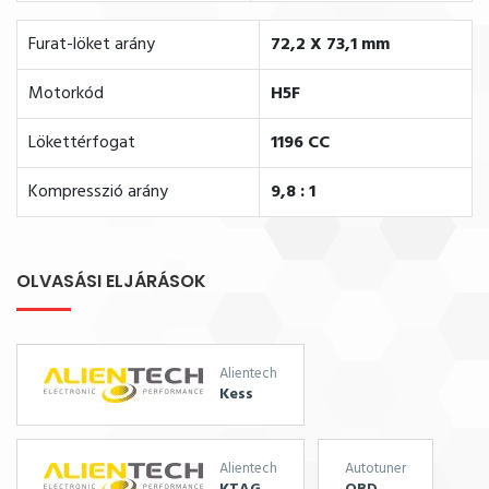
Furat-löket arány
72,2 X 73,1 mm
Motorkód
H5F
Lökettérfogat
1196 CC
Kompresszió arány
9,8 : 1
OLVASÁSI ELJÁRÁSOK
Alientech
Kess
Alientech
Autotuner