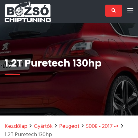
1.2T Puretech 130hp
Kezdőlap
Gyártók
Peugeot
5008 - 2017 ->
1.2T Puretech 130hp