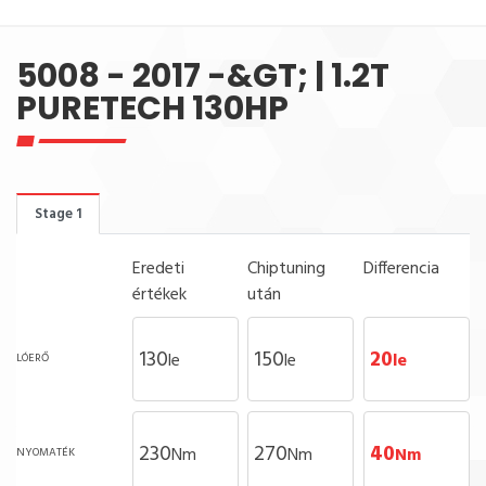
5008 - 2017 -&GT; | 1.2T
PURETECH 130HP
Stage 1
Eredeti
Chiptuning
Differencia
értékek
után
130
150
20
le
le
le
LÓERŐ
230
270
40
Nm
Nm
Nm
NYOMATÉK