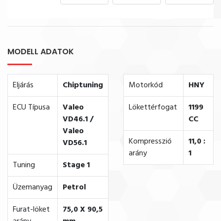
MODELL ADATOK
Eljárás
Chiptuning
Motorkód
HNY
ECU Típusa
Valeo
Lökettérfogat
1199
VD46.1 /
CC
Valeo
Kompresszió
11,0 :
VD56.1
arány
1
Tuning
Stage 1
Üzemanyag
Petrol
Furat-löket
75,0 X 90,5