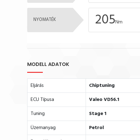
205
NYOMATÉK
Nm
MODELL ADATOK
Eljárás
Chiptuning
ECU Típusa
Valeo VD56.1
Tuning
Stage 1
Üzemanyag
Petrol