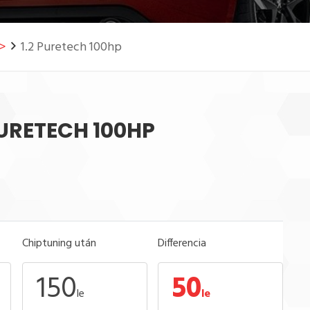
->
1.2 Puretech 100hp
 PURETECH 100HP
Chiptuning után
Differencia
150
50
le
le