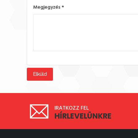
Megjegyzés
*
Elküld
IRATKOZZ FEL
HÍRLEVELÜNKRE