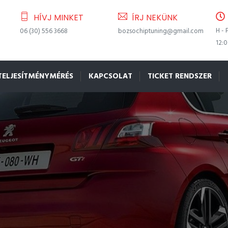
HÍVJ MINKET
ÍRJ NEKÜNK
H - 
06 (30) 556 3668
bozsochiptuning@gmail.com
12:
TELJESÍTMÉNYMÉRÉS
KAPCSOLAT
TICKET RENDSZER