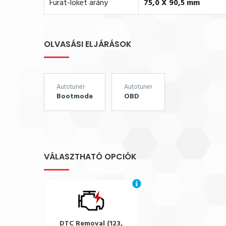
Furat-löket arány
75,0 X 90,5 mm
OLVASÁSI ELJÁRÁSOK
Autotuner
Autotuner
Bootmode
OBD
VÁLASZTHATÓ OPCIÓK
DTC Removal (123,