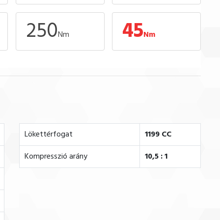
250
45
Nm
Nm
Lökettérfogat
1199 CC
Kompresszió arány
10,5 : 1