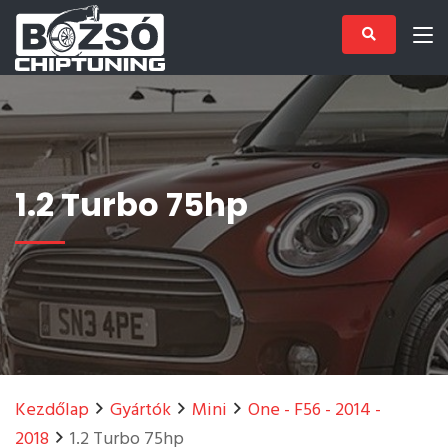
1.2 Turbo 75hp
Kezdőlap
Gyártók
Mini
One - F56 - 2014 -
2018
1.2 Turbo 75hp