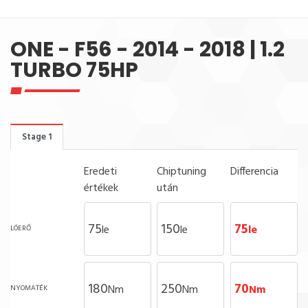
ONE - F56 - 2014 - 2018 | 1.2
TURBO 75HP
Stage 1
Eredeti
Chiptuning
Differencia
értékek
után
75
150
75
le
le
le
LÓERŐ
180
250
70
Nm
Nm
Nm
NYOMATÉK