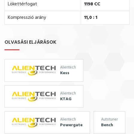
Lökettérfogat
1198 CC
Kompresszió arány
11,0 : 1
OLVASÁSI ELJÁRÁSOK
Alientech
Kess
Alientech
KTAG
Alientech
Autotuner
Powergate
Bench