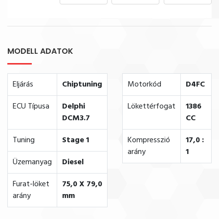
MODELL ADATOK
Eljárás
Chiptuning
Motorkód
D4FC
ECU Típusa
Delphi
Lökettérfogat
1386
DCM3.7
CC
Tuning
Stage 1
Kompresszió
17,0 :
arány
1
Üzemanyag
Diesel
Furat-löket
75,0 X 79,0
arány
mm