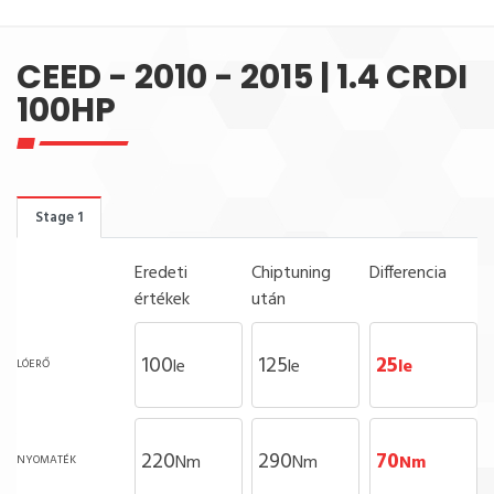
CEED - 2010 - 2015 | 1.4 CRDI
100HP
Stage 1
Eredeti
Chiptuning
Differencia
értékek
után
100
125
25
le
le
le
LÓERŐ
220
290
70
Nm
Nm
Nm
NYOMATÉK