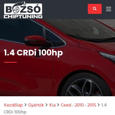
1.4 CRDi 100hp
Kezdőlap
Gyártók
Kia
Ceed - 2010 - 2015
1.4
CRDi 100hp