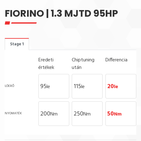
FIORINO | 1.3 MJTD 95HP
Stage 1
Eredeti
Chiptuning
Differencia
értékek
után
95
115
20
le
le
le
LÓERŐ
200
250
50
Nm
Nm
Nm
NYOMATÉK