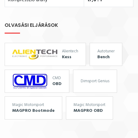
Kompresszió arány
17,6 : 1
OLVASÁSI ELJÁRÁSOK
Alientech
Autotuner
Kess
Bench
CMD
Dimsport Genius
OBD
Magic Motorsport
Magic Motorsport
MAGPRO Bootmode
MAGPRO OBD