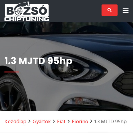
1.3 MJTD 95hp
Kezdőlap
Gyártók
Fiat
Fiorino
1.3 MJTD 95hp