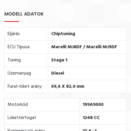
MODELL ADATOK
Eljárás
Chiptuning
ECU Típusa
Marelli MJ8DF / Marelli MJ9DF
Tuning
Stage 1
Üzemanyag
Diesel
Furat-löket arány
69,6 X 82,0 mm
Motorkód
199A9000
Lökettérfogat
1248 CC