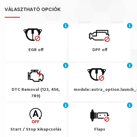
VÁLASZTHATÓ OPCIÓK
EGR off
DPF off
DTC Removal (123, 456,
module::extra_option.launch_
789)
Start / Stop kikapcsolás
Flaps