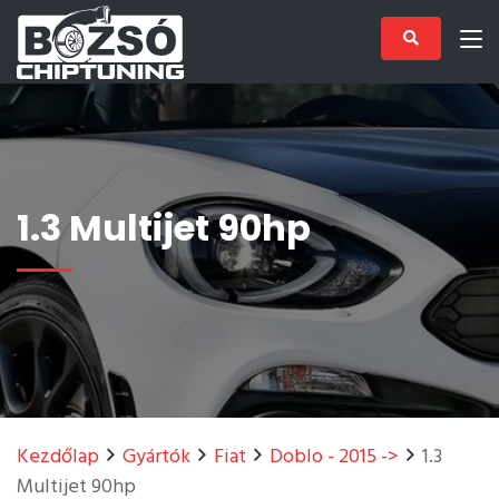
1.3 Multijet 90hp
Kezdőlap
Gyártók
Fiat
Doblo - 2015 ->
1.3
Multijet 90hp