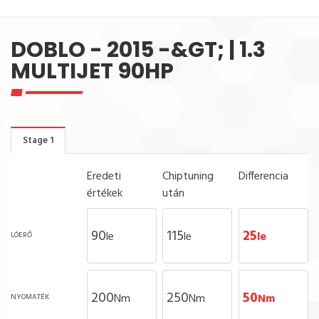
DOBLO - 2015 -&GT; | 1.3
MULTIJET 90HP
Stage 1
Eredeti
Chiptuning
Differencia
értékek
után
90
115
25
le
le
le
LÓERŐ
200
250
50
Nm
Nm
Nm
NYOMATÉK