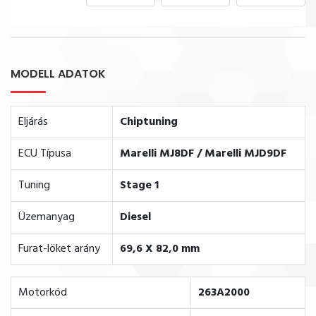
MODELL ADATOK
Eljárás
Chiptuning
ECU Típusa
Marelli MJ8DF / Marelli MJD9DF
Tuning
Stage 1
Üzemanyag
Diesel
Furat-löket arány
69,6 X 82,0 mm
Motorkód
263A2000