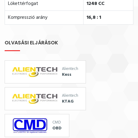
Lökettérfogat
1248 CC
Kompresszió arány
16,8 : 1
OLVASÁSI ELJÁRÁSOK
Alientech
Kess
Alientech
KTAG
CMD
OBD