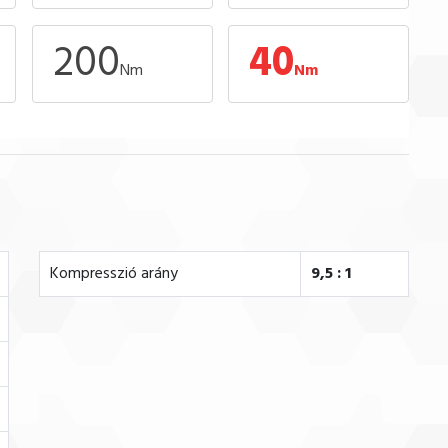
200
40
Nm
Nm
Kompresszió arány
9,5 : 1