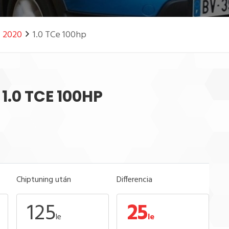
- 2020
1.0 TCe 100hp
 1.0 TCE 100HP
Chiptuning után
Differencia
125
25
le
le