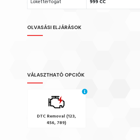
Lökettérfogat
999 CC
OLVASÁSI ELJÁRÁSOK
VÁLASZTHATÓ OPCIÓK
DTC Removal (123,
456, 789)