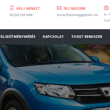
HÍVJ MINKET
ÍRJ NEKÜNK
H - 
06 (30) 556 3668
bozsochiptuning@gmail.com
12:
TELJESÍTMÉNYMÉRÉS
KAPCSOLAT
TICKET RENDSZER