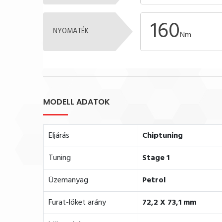
160
NYOMATÉK
Nm
MODELL ADATOK
Eljárás
Chiptuning
Tuning
Stage 1
Üzemanyag
Petrol
Furat-löket arány
72,2 X 73,1 mm