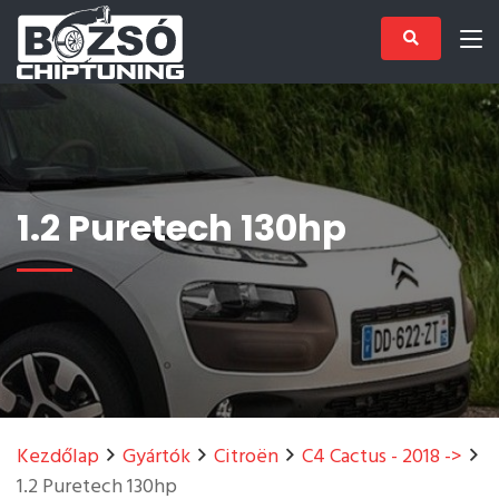
1.2 Puretech 130hp
Kezdőlap
Gyártók
Citroën
C4 Cactus - 2018 ->
1.2 Puretech 130hp