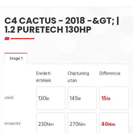
C4 CACTUS - 2018 -&GT; |
1.2 PURETECH 130HP
Stage 1
Eredeti
Chiptuning
Differencia
értékek
után
130
145
15
le
le
le
LÓERŐ
230
270
40
Nm
Nm
Nm
NYOMATÉK