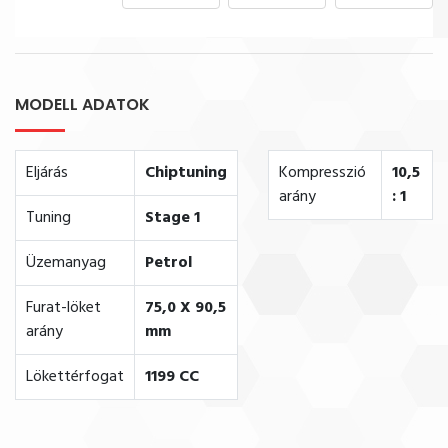
MODELL ADATOK
Eljárás
Chiptuning
Kompresszió
10,5
arány
: 1
Tuning
Stage 1
Üzemanyag
Petrol
Furat-löket
75,0 X 90,5
arány
mm
Lökettérfogat
1199 CC