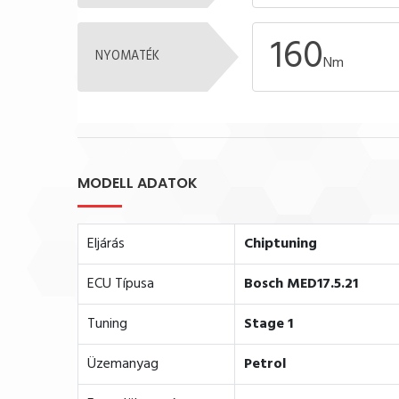
160
NYOMATÉK
Nm
MODELL ADATOK
Eljárás
Chiptuning
ECU Típusa
Bosch MED17.5.21
Tuning
Stage 1
Üzemanyag
Petrol