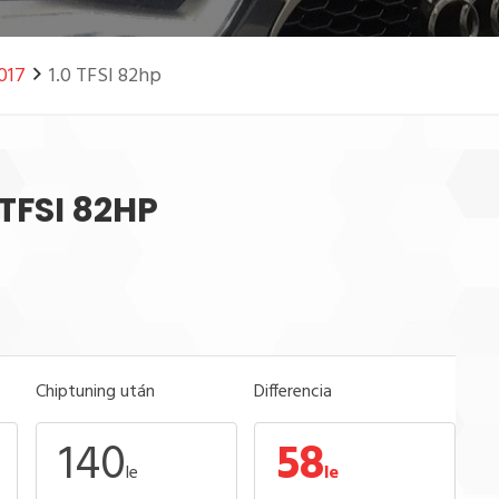
2017
1.0 TFSI 82hp
0 TFSI 82HP
Chiptuning után
Differencia
140
58
le
le