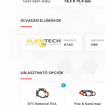
Furat-löket arány
74,5 X 75,4 mm
OLVASÁSI ELJÁRÁSOK
Alientech
Autotuner
KTAG
OBD
VÁLASZTHATÓ OPCIÓK
DTC Removal (123,
Pop & bang map