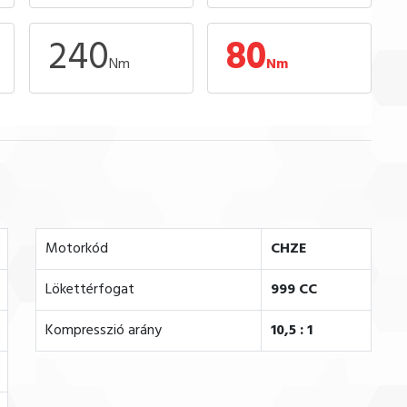
240
80
Nm
Nm
Motorkód
CHZE
Lökettérfogat
999 CC
Kompresszió arány
10,5 : 1