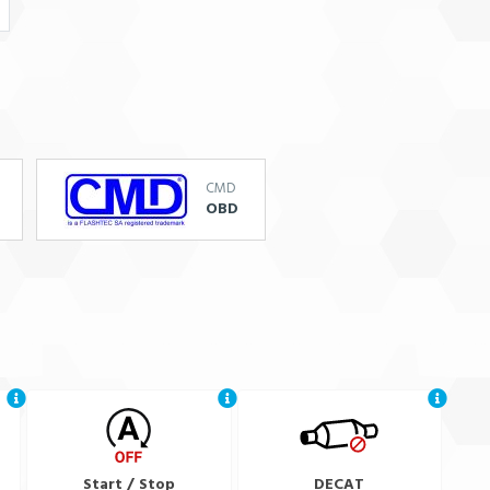
CMD
OBD
Start / Stop
DECAT