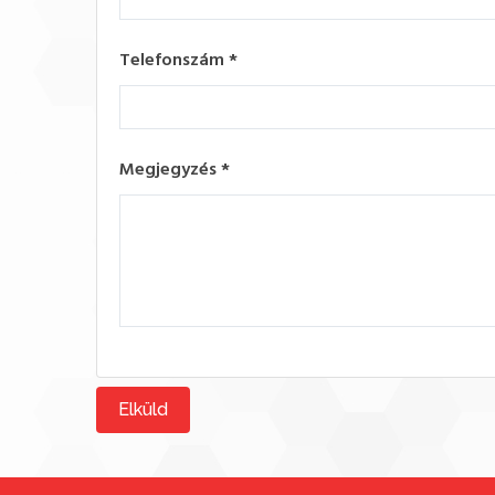
Telefonszám
*
Megjegyzés
*
Elküld