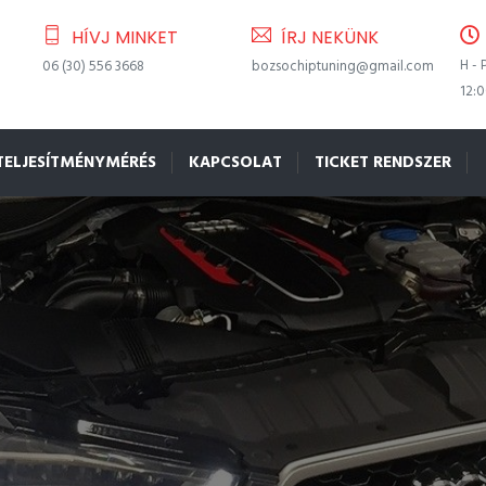
HÍVJ MINKET
ÍRJ NEKÜNK
H - 
06 (30) 556 3668
bozsochiptuning@gmail.com
12:
TELJESÍTMÉNYMÉRÉS
KAPCSOLAT
TICKET RENDSZER