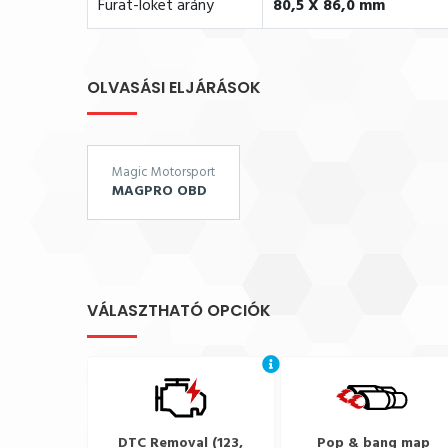
Furat-löket arány
80,5 X 86,0 mm
OLVASÁSI ELJÁRÁSOK
Magic Motorsport
MAGPRO OBD
VÁLASZTHATÓ OPCIÓK
DTC Removal (123,
Pop & bang map