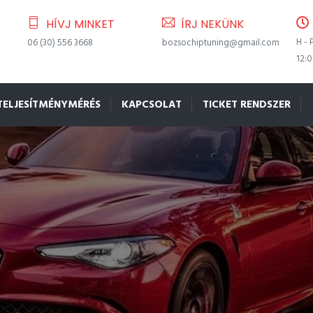
HÍVJ MINKET
ÍRJ NEKÜNK
H - 
06 (30) 556 3668
bozsochiptuning@gmail.com
12:
TELJESÍTMÉNYMÉRÉS
KAPCSOLAT
TICKET RENDSZER