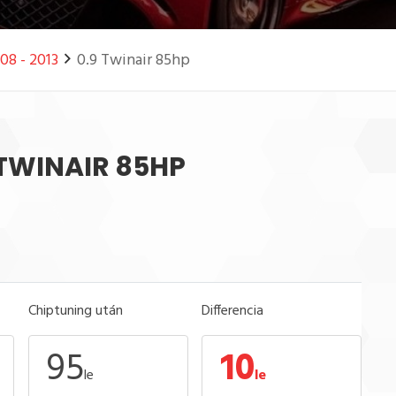
08 - 2013
0.9 Twinair 85hp
9 TWINAIR 85HP
Chiptuning után
Differencia
95
10
le
le