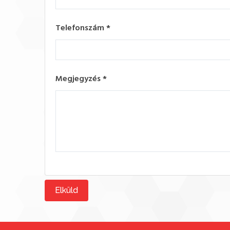
Telefonszám
*
Megjegyzés
*
Elküld