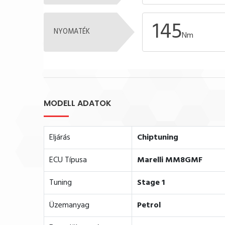
145
NYOMATÉK
Nm
MODELL ADATOK
Eljárás
Chiptuning
ECU Típusa
Marelli MM8GMF
Tuning
Stage 1
Üzemanyag
Petrol