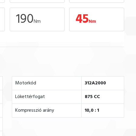
190
45
Nm
Nm
Motorkód
312A2000
Lökettérfogat
875 CC
Kompresszió arány
10,0 : 1